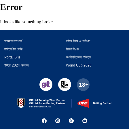
Error
It looks like something broke.
আমাদের সম্পর্কে
বাজির নিয়ম ও প্রবিধান
দায়িত্বশীল গেমিং
বিকল্প লিঙ্ক
Portal Site
অংশীদারিত্বের ইতিহাস
ইউরো 2024 ফিক্সচার
World Cup 2026